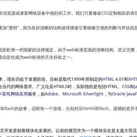
新浏览器或者新网络设备中很好的工作。我们只要修改CSS定制相应的表
更加“透明”，因为良好清晰的结构使得搜索引擎能够方便的判断与评估信
国及欧洲一些国家的法律规定，由于web标准页面的清晰结构、语义完整
读信息也成为web标准的天生好处之一。
本，现在仍处于发展阶段。目标是取代1999年所制定的
HTML
4.01
和
XHT
当代的网络需求。广义论及HTML5时，实际指的是包括HTML、
CSS
和
J
丰富性网络应用服务
，如
Adobe
、
Microsoft
Silverlight
，与
Oracle
Java
l5和flash的故事，还附有一个游戏，分别对应html5和flash。遗憾的
S3语言开发是朝着模块化发展的。以前的规范作为一个模块实在是太庞大而