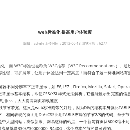
web标准化,提高用户体验度
编辑：admin 上传时间：2013-06-18 浏览次数：6277
，而 W3C标准也被称为 W3C推荐（W3C Recommendations）。
容性强、可扩展等，让用户体验达到一定高度！
而符合了这一标准网站有
辨率下正常显示，如IE6, IE7，Firefox, Mozilla, Safari, 
常显示基本结构，即使CSS/XSL样式无法解析，它也能显示出完整的信息
用css，大大提高网页加载速度
节省带宽。这只是web标准附带的好处，因为DIV的结构本身就比TABLE
相同表现的页面用DIV+CSS比用TABLE布局的节省2/3的代码。至
大型网站，类似新浪、网易这样的站点。一个新闻首页从500K缩小到170
流量就是330k*30000000=9440G，这个成本的节约是可观的。