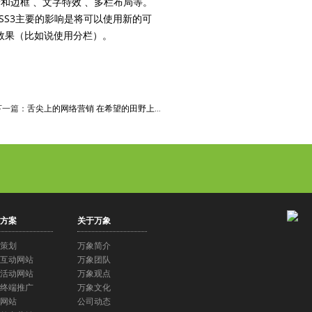
景和边框 、文字特效 、多栏布局等。
SS3主要的影响是将可以使用新的可
效果（比如说使用分栏）。
下一篇：
舌尖上的网络营销 在希望的田野上…
方案
关于万象
策划
万象简介
互动网站
万象团队
活动网站
万象观点
终端推广
万象文化
网站
公司动态