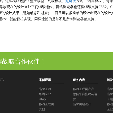
来。这些模块包括：盒子模型、列表模块、
超链接
方式 、语言模块 、背
修改现在的设计来让它们继续运作。网络浏览器也还将继续支持CSS2。C
新的设计效果（譬如动态和渐变），而且可以很简单的设计出现在的设计
用css3就能轻松实现。同样遗憾的是并不是所有浏览器都支持。
牌战略合作伙伴！
广;
案例展示
服务内容
解决
；
品牌互动
移动互联网产品
品牌
集团企业
微信平台搭建与运
品牌
UI设计
营
专题
移动互联网
品牌网站设计
移动
其他
企业