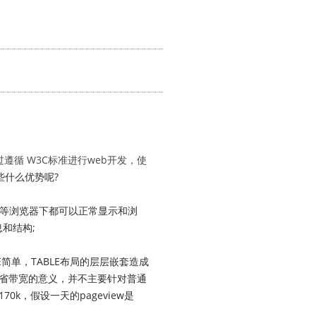
通过遵循 W3C标准进行web开发，使
些什么优势呢?
Opera等浏览器下都可以正常显示和浏
和结构;
简单，TABLE布局的层层嵌套造成
于节省带宽的意义，并不主要针对普通
k，假设一天的pageview是